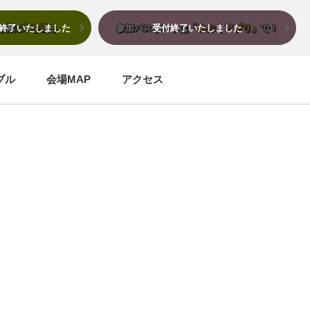
前橋に
本を送る
参加パスポートは
「めぶくアプリ」
で！
ブル
会場MAP
アクセス